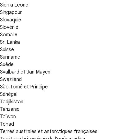
Sierra Leone
Singapour
Slovaquie
Slovénie
Somalie
Sri Lanka
Suisse
Suriname
Suède
Svalbard et Jan Mayen
Swaziland
São Tomé et Príncipe
Sénégal
Tadjikistan
Tanzanie
Taïwan
Tchad
Terres australes et antarctiques françaises
Territoire britannique de l'océan Indien