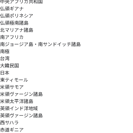
中央アフリカ共和国
仏領ギアナ
仏領ポリネシア
仏領極南諸島
北マリアナ諸島
南アフリカ
南ジョージア島・南サンドイッチ諸島
南極
台湾
大韓民国
日本
東ティモール
米領サモア
米領ヴァージン諸島
米領太平洋諸島
英領インド洋地域
英領ヴァージン諸島
西サハラ
赤道ギニア