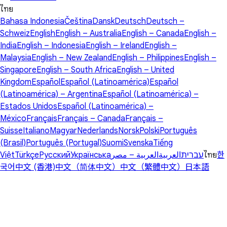
ไทย
Bahasa Indonesia
Čeština
Dansk
Deutsch
Deutsch –
Schweiz
English
English – Australia
English – Canada
English –
India
English – Indonesia
English – Ireland
English –
Malaysia
English – New Zealand
English – Philippines
English –
Singapore
English – South Africa
English – United
Kingdom
Español
Español (Latinoamérica)
Español
(Latinoamérica) – Argentina
Español (Latinoamérica) –
Estados Unidos
Español (Latinoamérica) –
México
Français
Français – Canada
Français –
Suisse
Italiano
Magyar
Nederlands
Norsk
Polski
Português
(Brasil)
Português (Portugal)
Suomi
Svenska
Tiếng
Việt
Türkçe
Русский
Українська
العربية – مصر
العربية
עברית
ไทย
한
국어
中文 (香港)
中文（简体中文）
中文（繁體中文）
日本語