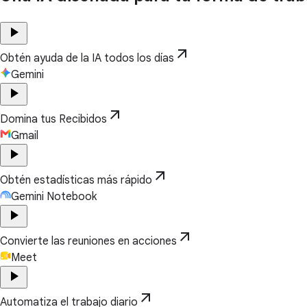
play_arrow
arrow_outward
Obtén ayuda de la IA todos los días
Gemini
play_arrow
arrow_outward
Domina tus Recibidos
Gmail
play_arrow
arrow_outward
Obtén estadísticas más rápido
Gemini Notebook
play_arrow
arrow_outward
Convierte las reuniones en acciones
Meet
play_arrow
arrow_outward
Automatiza el trabajo diario