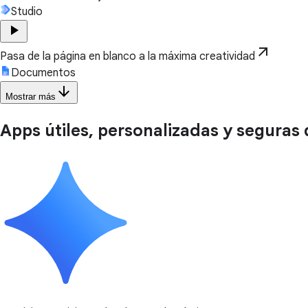
Studio
play_arrow
arrow_outward
Pasa de la página en blanco a la máxima creatividad
Documentos
arrow_downward
Mostrar más
Apps útiles, personalizadas y seguras q