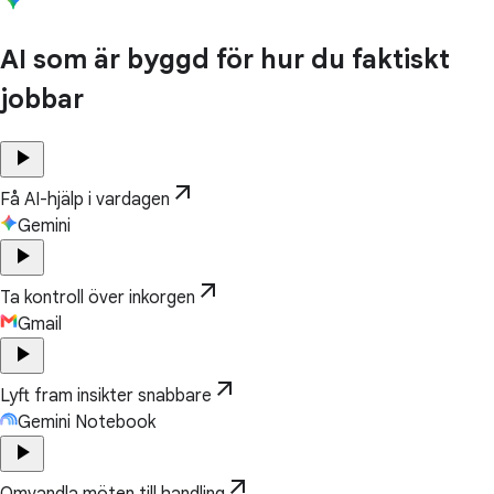
AI som är byggd för hur du faktiskt
jobbar
play_arrow
arrow_outward
Få AI-hjälp i vardagen
Gemini
play_arrow
arrow_outward
Ta kontroll över inkorgen
Gmail
play_arrow
arrow_outward
Lyft fram insikter snabbare
Gemini Notebook
play_arrow
arrow_outward
Omvandla möten till handling