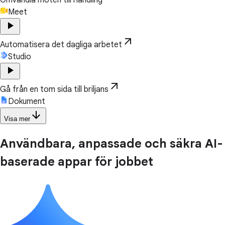
Meet
play_arrow
arrow_outward
Automatisera det dagliga arbetet
Studio
play_arrow
arrow_outward
Gå från en tom sida till briljans
Dokument
arrow_downward
Visa mer
Användbara, anpassade och säkra AI-
baserade appar för jobbet