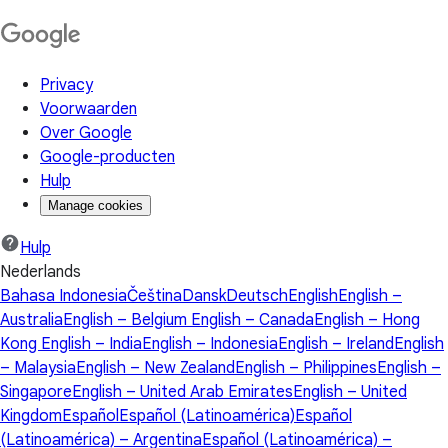
Privacy
Voorwaarden
Over Google
Google-producten
Hulp
Manage cookies
Hulp
Nederlands
Bahasa Indonesia
Čeština
Dansk
Deutsch
English
English –
Australia
English – Belgium
English – Canada
English – Hong
Kong
English – India
English – Indonesia
English – Ireland
English
– Malaysia
English – New Zealand
English – Philippines
English –
Singapore
English – United Arab Emirates
English – United
Kingdom
Español
Español (Latinoamérica)
Español
(Latinoamérica) – Argentina
Español (Latinoamérica) –