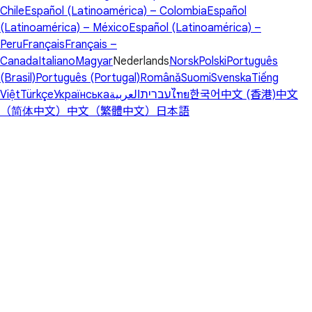
Chile
Español (Latinoamérica) – Colombia
Español
(Latinoamérica) – México
Español (Latinoamérica) –
Peru
Français
Français –
Canada
Italiano
Magyar
Nederlands
Norsk
Polski
Português
(Brasil)
Português (Portugal)
Română
Suomi
Svenska
Tiếng
Việt
Türkçe
Українська
العربية
עברית
ไทย
한국어
中文 (香港)
中文
（简体中文）
中文（繁體中文）
日本語