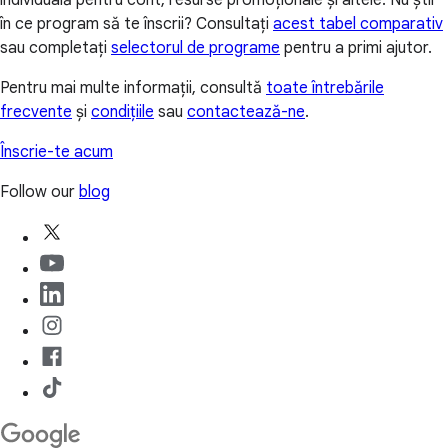
individuală pentru cont, resurse promoționale și altele. Nu știi
în ce program să te înscrii? Consultați
acest tabel comparativ
sau completați
selectorul de programe
pentru a primi ajutor.
Pentru mai multe informații, consultă
toate întrebările
frecvente
și
condițiile
sau
contactează-ne
.
Înscrie-te acum
Follow our
blog