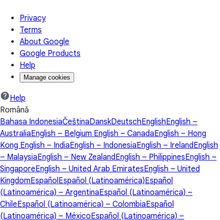
Privacy
Terms
About Google
Google Products
Help
Manage cookies
Help
Română
Bahasa Indonesia
Čeština
Dansk
Deutsch
English
English –
Australia
English – Belgium
English – Canada
English – Hong
Kong
English – India
English – Indonesia
English – Ireland
English
– Malaysia
English – New Zealand
English – Philippines
English –
Singapore
English – United Arab Emirates
English – United
Kingdom
Español
Español (Latinoamérica)
Español
(Latinoamérica) – Argentina
Español (Latinoamérica) –
Chile
Español (Latinoamérica) – Colombia
Español
(Latinoamérica) – México
Español (Latinoamérica) –