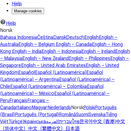
Hjelp
Manage cookies
Hjelp
Norsk
Bahasa Indonesia
Čeština
Dansk
Deutsch
English
English –
Australia
English – Belgium
English – Canada
English – Hong
Kong
English – India
English – Indonesia
English – Ireland
English
– Malaysia
English – New Zealand
English – Philippines
English –
Singapore
English – United Arab Emirates
English – United
Kingdom
Español
Español (Latinoamérica)
Español
(Latinoamérica) – Argentina
Español (Latinoamérica) –
Chile
Español (Latinoamérica) – Colombia
Español
(Latinoamérica) – México
Español (Latinoamérica) –
Peru
Français
Français –
Canada
Italiano
Magyar
Nederlands
Norsk
Polski
Português
(Brasil)
Português (Portugal)
Română
Suomi
Svenska
Tiếng
Việt
Türkçe
Українська
العربية
עברית
ไทย
한국어
中文 (香港)
中文
（简体中文）
中文（繁體中文）
日本語